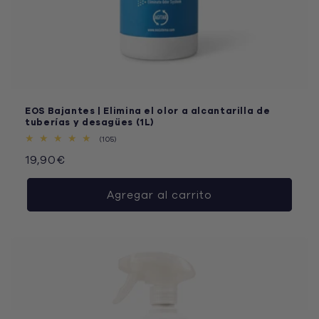
EOS Bajantes | Elimina el olor a alcantarilla de
tuberías y desagües (1L)
105
(105)
reseñas
Precio
19,90€
totales
habitual
Agregar al carrito