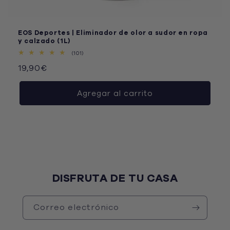
EOS Deportes | Eliminador de olor a sudor en ropa
y calzado (1L)
101
(101)
reseñas
Precio
19,90€
totales
habitual
Agregar al carrito
DISFRUTA DE TU CASA
Correo electrónico