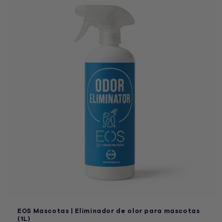
i
ó
n
:
EOS Mascotas | Eliminador de olor para mascotas
(1L)