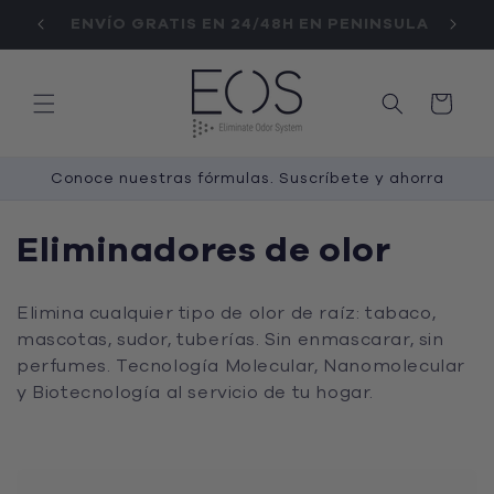
Ir
SOMOS TOP VENTAS EN AMAZON
directamente
al contenido
Carrito
Conoce nuestras fórmulas. Suscríbete y ahorra
C
Eliminadores de olor
o
Elimina cualquier tipo de olor de raíz: tabaco,
l
mascotas, sudor, tuberías. Sin enmascarar, sin
perfumes. Tecnología Molecular, Nanomolecular
e
y Biotecnología al servicio de tu hogar.
c
c