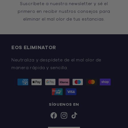
Suscríbete a nuestra newsletter y sé el
primero en recibir nustros consejos para
eliminar el mal olor de tus estancias.
EOS ELIMINATOR
Neutraliza y despídete de el mal olor de
manera rápida y sencilla.
Formas
de
pago
SÍGUENOS EN
Facebook
Instagram
TikTok